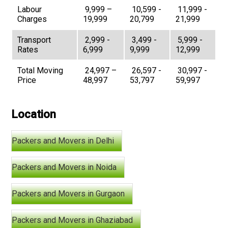
Labour
₹ 9,999 –
₹ 10,599 -
₹ 11,999 -
Charges
19,999
20,799
21,999
Transport
₹ 2,999 -
₹ 3,499 -
₹ 5,999 -
Rates
6,999
9,999
12,999
Total Moving
₹ 24,997 –
₹ 26,597 -
₹ 30,997 -
Price
48,997
53,797
59,997
Location
Packers and Movers in Delhi
Packers and Movers in Noida
Packers and Movers in Gurgaon
Packers and Movers in Ghaziabad